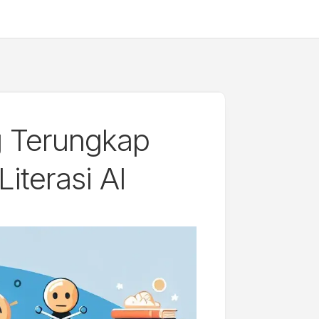
g Terungkap
iterasi AI